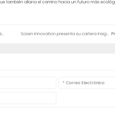
ue también allana el camino hacia un futuro más ecológ
Enfoque de SNEC 2024: La innovación de Sosen se potencia con tecnología de vanguardia en almacenamiento de energía
Sosen Innovation presenta su cartera insignia de almacenamiento de energía en SOLAR &amp; STORAGE LIVE UK 2025
P
Correo Electrónico