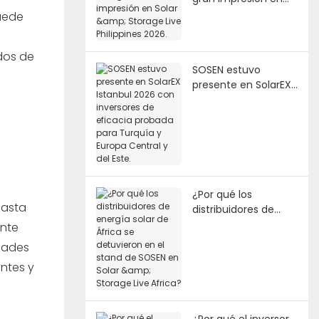
Solar & Storage Live
puede
Philippines 2026.
odos de
SOSEN estuvo
presente en SolarEX
Istanbul 2026 con
inversores de
eficacia probada
para Turquía y
Europa Central y del
Este.
¿Por qué los
hasta
distribuidores de
energía solar de
ente
África se detuvieron
idades
en el stand de SOSEN
ntes y
en Solar & Storage
Live Africa?
¿Por qué el inversor