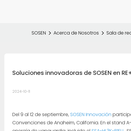
SOSEN
Acerca de Nosotros
Sala de r
Soluciones innovadoras de SOSEN en RE+ 
2024-10-11
Del 9 al 12 de septiembre,
SOSEN Innovación
particip
Convenciones de Anaheim, California. En el stand 
energía de vanguardia, incluido el
SSA-HL3K-P1EU
, 