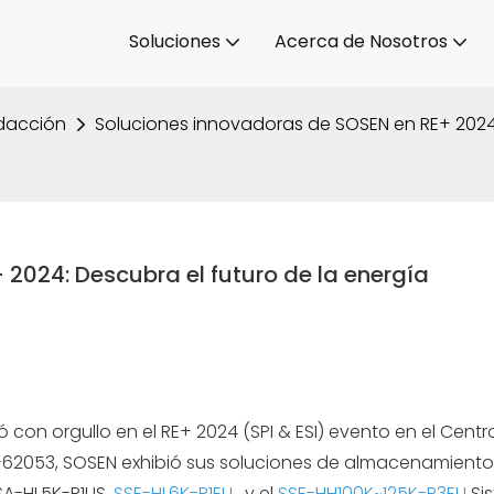
Soluciones
Acerca de Nosotros
edacción
Soluciones innovadoras de SOSEN en RE+ 2024:
2024: Descubra el futuro de la energía
ó con orgullo en el RE+ 2024 (SPI & ESI) evento en el Centr
A-62053, SOSEN exhibió sus soluciones de almacenamient
SSA-HL5K-P1US,
SSE-HL6K-P1EU
, y el
SSE-HH100K~125K-P3EU
Si