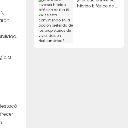
híbrido bifásico de 8
N,
a 15 kW se está
convirtiendo en la
daron
opción preferida de
los propietarios de
bilidad.
viviendas en
Norteamérica?
gía a
l
 destacó
frecer
as