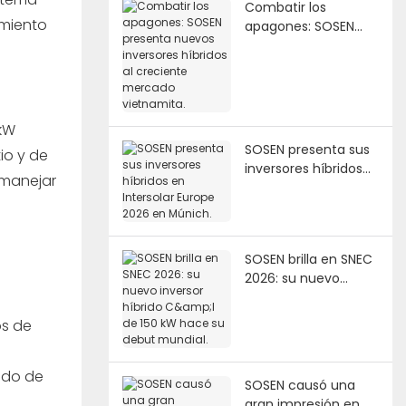
Combatir los
amiento
apagones: SOSEN
presenta nuevos
inversores híbridos al
creciente mercado
vietnamita.
8kW
SOSEN presenta sus
tio y de
inversores híbridos
 manejar
en Intersolar Europe
2026 en Múnich.
SOSEN brilla en SNEC
2026: su nuevo
inversor híbrido C&I
de 150 kW hace su
os de
debut mundial.
aldo de
SOSEN causó una
gran impresión en