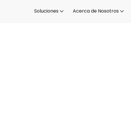
Soluciones
Acerca de Nosotros
alidad y confiabilidad
a para un rendimiento mejorado, mayor conf