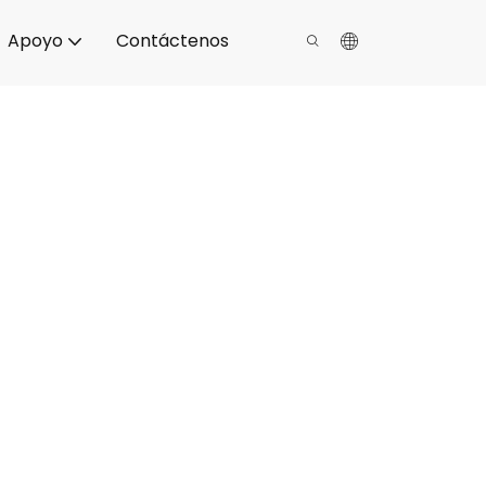
Apoyo
Contáctenos
 superiores
iabilidad y calidad inigualable