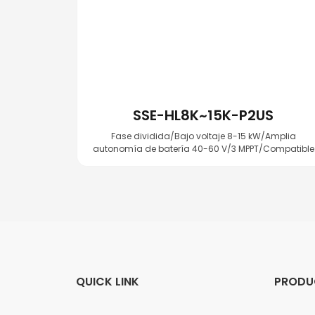
SSE-HL8K~15K-P2US
Fase dividida/Bajo voltaje 8-15 kW/Amplia
autonomía de batería 40-60 V/3 MPPT/Compatible
con baterías de baja
tensión/América/Carga/descarga máxima de 275 
QUICK LINK
PRODU