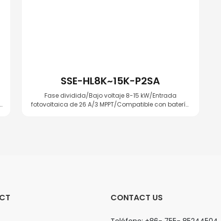
SSE-HL8K~15K-P2SA
Fase dividida/Bajo voltaje 8-15 kW/Entrada
fotovoltaica de 26 A/3 MPPT/Compatible con batería
de baja tensión/Protección NEMA
A
4X/Carga/descarga máxima de 275 A
CT
CONTACT US
Teléfono: +86- 755- 85244504