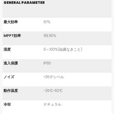
GENERAL PARAMETER
最大効率
97%
MPPT効率
99.90%
湿度
0～100%(結露なきこと)
進入保護
IP65
ノイズ
<35デシベル
動作温度
-25℃~60℃
冷却
ナチュラル