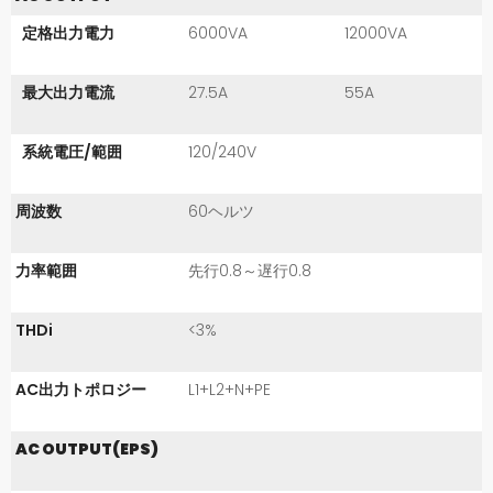
定格出力電力
6000VA
12000VA
最大出力電流
27.5A
55A
系統電圧/範囲
120/240V
周波数
60ヘルツ
力率範囲
先行0.8～遅行0.8
THDi
<3%
AC出力トポロジー
L1+L2+N+PE
AC OUTPUT(EPS)