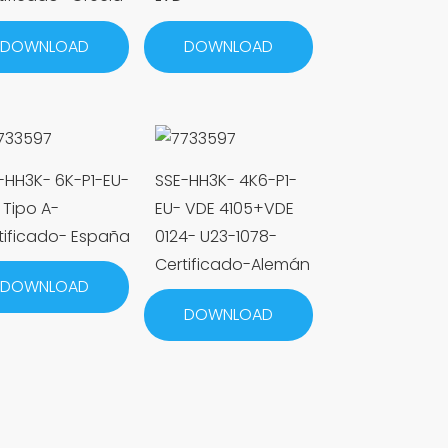
DOWNLOAD
DOWNLOAD
-HH3K- 6K-P1-EU-
SSE-HH3K- 4K6-P1-
 Tipo A-
EU- VDE 4105+VDE
tificado- España
0124- U23-1078-
Certificado-Alemán
DOWNLOAD
DOWNLOAD