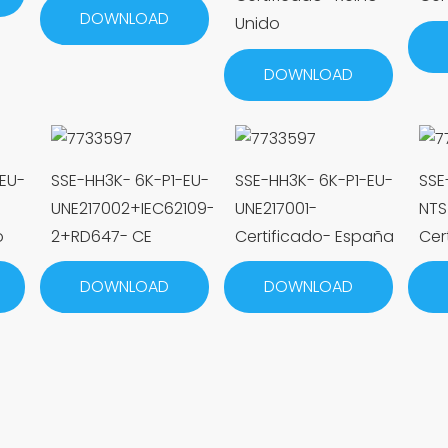
DOWNLOAD
Unido
DOWNLOAD
EU-
SSE-HH3K- 6K-P1-EU-
SSE-HH3K- 6K-P1-EU-
SSE
UNE217002+IEC62109-
UNE217001-
NTS
o
2+RD647- CE
Certificado- España
Cer
DOWNLOAD
DOWNLOAD