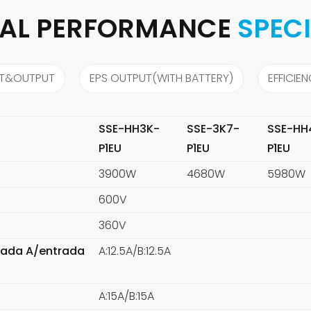
CAL PERFORMANCE
SPEC
UT&OUTPUT
EPS OUTPUT(WITH BATTERY)
EFFICIE
SSE-HH3K-
SSE-3K7-
SSE-HH
P1EU
P1EU
P1EU
3900W
4680W
5980W
600V
o
360V
trada A/entrada
A:12.5A/B:12.5A
A:15A/B:15A