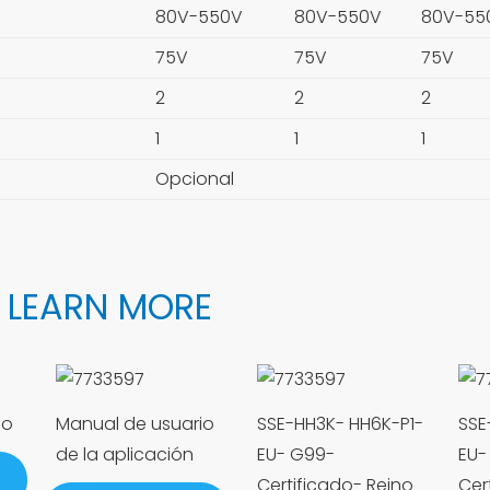
80V-550V
80V-550V
80V-5
75V
75V
75V
2
2
2
1
1
1
Opcional
 LEARN MORE
io
Manual de usuario
SSE-HH3K- HH6K-P1-
SSE
de la aplicación
EU- G99-
EU-
Certificado- Reino
Cer