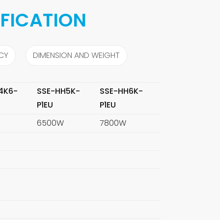
IFICATION
NCY
DIMENSION AND WEIGHT
4K6-
SSE-HH5K-
SSE-HH6K-
P1EU
P1EU
6500W
7800W