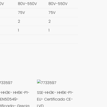
50V
80V-550V
80V-550V
75V
75V
2
2
1
1
-HH3K- HH6K-P1-
SSE-HH3K- HH6K-P1-
 EN50549-
EU- Certificado CE-
tificado- Grecia
LVD