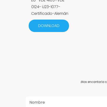
EU- VDE 4105+VDE
0124- U23-1077-
Certificado-Alemán
DOWNLOAD
¡Nos encantaría s
Nombre