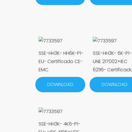
SSE-HH3K- HH6K-P1-
SSE-HH3K- 6K-P1-
EU- Certificado CE-
UNE 217002+IEC
EMC
62116- Certificad
DOWNLOAD
DOWNLOAD
SSE-HH3K- 4K6-P1-