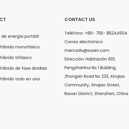
CT
CONTACT US
Teléfono: +86- 755- 85244504
 de energía portátil
Correo electrónico:
 híbrido monofásico
mercado@sosen.com
híbrido trifásico
Dirección: Habitación 601,
Pengzhanhui No 1 Building,
 híbrido de fase dividida
Zhongxin Road No 233, Xinqiao
 híbrido todo en uno
Community, Xinqiao Street,
Baoan District, Shenzhen, Chin