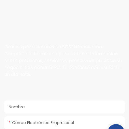
Contáctanos
Gracias por su interés en SOSEN Innovation.
Complete el formulario para obtener información
sobre productos, servicios y precios adaptados a su
negocio. Nos pondremos en contacto con usted en
un día hábil.
Nombre
Correo Electrónico Empresarial