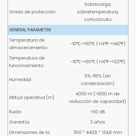
Sobrecarga,
Grado de protección
sobretemperatura,
cortocircuito
GENERAL PARAMETER
Temperatura de
-10℃~+60℃ (+14℉~+140℉)
almacenamiento
Temperatura de
-10℃~+55℃ (+14℉~+122℉)
funcionamiento
5%~95% (sin
Humedad
condensación)
4000 m (>1000 m de
Altitud operativa (m)
reducción de capacidad)
Ruido
<50 dB
Garantía
2 años
Dimensiones de la
350 * 440,6 * 124,6 mm