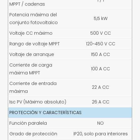
1 / 1
MPPT / cadenas
Potencia máxima del
5,5 kW
conjunto fotovoltaico
Voltaje CC máximo
500 V CC
Rango de voltaje MPPT
120~450 V CC
Voltaje de arranque
150 A CC
Corriente de carga
100 A CC
máxima MPPT
Corriente de entrada
22 A CC
máxima
Isc PV (Máximo absoluto)
26 A CC
PROTECCIÓN Y CARACTERÍSTICAS
Función paralela
NO
Grado de protección
IP20, solo para interiores