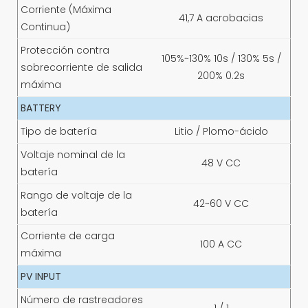
Corriente (Máxima
41,7 A acrobacias
Continua)
Protección contra
105%~130% 10s / 130% 5s /
sobrecorriente de salida
200% 0.2s
máxima
BATTERY
Tipo de batería
Litio / Plomo-ácido
Voltaje nominal de la
48 V CC
batería
Rango de voltaje de la
42~60 V CC
batería
Corriente de carga
100 A CC
máxima
PV INPUT
Número de rastreadores