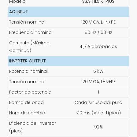
Modelo
SSA-HL5 K-P1US
AC INPUT
Tensión nominal
120 V CA, L+N+PE
Frecuencia nominal
50 Hz / 60 Hz
Corriente (Máxima
41,7 A acrobacias
Continua)
INVERTER OUTPUT
Potencia nominal
5 kW
Tensión nominal
120 V CA, L+N+PE
Factor de potencia
1
Forma de onda
Onda sinusoidal pura
Hora de cambio
<10 ms (Valor típico)
Eficiencia del inversor
92%
(pico)