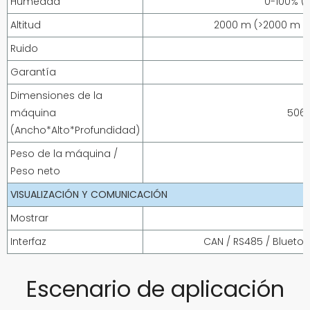
Humedad
0-100% (
Altitud
2000 m (>2000 m d
Ruido
Garantía
Dimensiones de la
máquina
506
(Ancho*Alto*Profundidad)
Peso de la máquina /
Peso neto
VISUALIZACIÓN Y COMUNICACIÓN
Mostrar
Interfaz
CAN / RS485 / Bluetoo
Escenario de aplicación