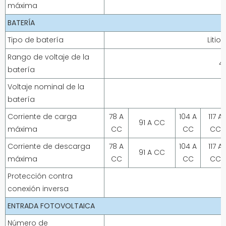
máxima
BATERÍA
Tipo de batería
Litio
Rango de voltaje de la
4
batería
Voltaje nominal de la
batería
Corriente de carga
78 A
104 A
117 A
91 A CC
máxima
CC
CC
CC
Corriente de descarga
78 A
104 A
117 A
91 A CC
máxima
CC
CC
CC
Protección contra
conexión inversa
ENTRADA FOTOVOLTAICA
Número de