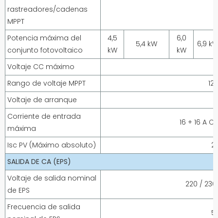
rastreadores/cadenas
MPPT
Potencia máxima del
4,5
6,0
5,4 kW
6,9 k
conjunto fotovoltaico
kW
kW
Voltaje CC máximo
Rango de voltaje MPPT
12
Voltaje de arranque
Corriente de entrada
16 + 16 A C
máxima
Isc PV (Máximo absoluto)
2
SALIDA DE CA (EPS)
Voltaje de salida nominal
220 / 230
de EPS
Frecuencia de salida
50