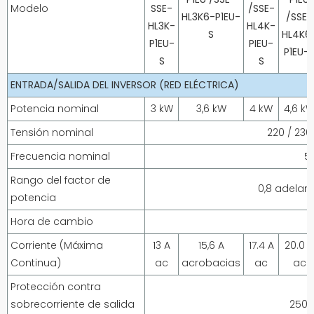
Modelo
SSE-
/
SSE-
HL3K6-P1EU-
/
SSE-
HL3K-
HL4K-
S
HL4K6
P1EU-
PIEU-
P1EU-
S
S
ENTRADA/SALIDA DEL INVERSOR (RED ELÉCTRICA)
Potencia nominal
3 kW
3,6 kW
4 kW
4,6 k
Tensión nominal
220 / 230
Frecuencia nominal
50
Rango del factor de
0,8 adelan
potencia
Hora de cambio
Corriente (Máxima
13 A
15,6 A
17.4 A
20.0 A
Continua)
ac
acrobacias
ac
ac
Protección contra
sobrecorriente de salida
250 