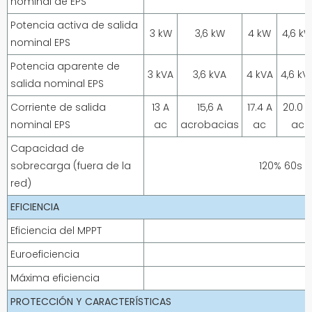
nominal de EPS
Potencia activa de salida
3 kW
3,6 kW
4 kW
4,6 k
nominal EPS
Potencia aparente de
3 kVA
3,6 kVA
4 kVA
4,6 kV
salida nominal EPS
Corriente de salida
13 A
15,6 A
17.4 A
20.0 A
nominal EPS
ac
acrobacias
ac
ac
Capacidad de
sobrecarga (fuera de la
120% 60s /
red)
EFICIENCIA
Eficiencia del MPPT
Euroeficiencia
Máxima eficiencia
PROTECCIÓN Y CARACTERÍSTICAS