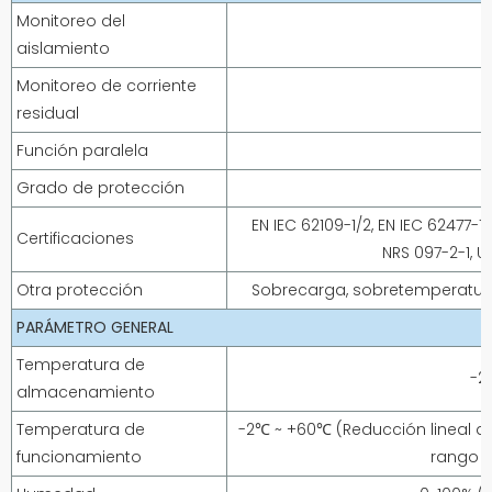
Monitoreo del
aislamiento
Monitoreo de corriente
residual
Función paralela
Grado de protección
EN IEC 62109-1/2, EN IEC 62477-1
Certificaciones
NRS 097-2-1, U
Otra protección
Sobrecarga, sobretemperatura,
PARÁMETRO GENERAL
Temperatura de
-2
almacenamiento
Temperatura de
-2℃ ~ +60℃ (Reducción lineal d
funcionamiento
rango 