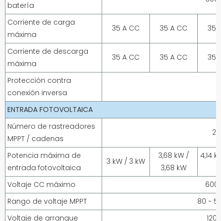
batería
Corriente de carga
35 A CC
35 A CC
35 
máxima
Corriente de descarga
35 A CC
35 A CC
35 
máxima
Protección contra
conexión inversa
ENTRADA FOTOVOLTAICA
Número de rastreadores
2 /
MPPT / cadenas
Potencia máxima de
3,68 kW /
4,14 k
3 kW / 3 kW
entrada fotovoltaica
3,68 kW
Voltaje CC máximo
600
Rango de voltaje MPPT
80 ~ 5
Voltaje de arranque
120