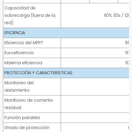
Capacidad de
sobrecarga (fuera de la
110% 30s / 120
red)
EFICIENCIA
Eficiencia del MPPT
99
Euroeficiencia
97
Máxima eficiencia
97
PROTECCIÓN Y CARACTERÍSTICAS
Monitoreo del
aislamiento
Monitoreo de corriente
residual
Función paralela
Grado de protección
I