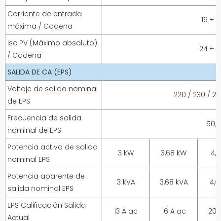
Corriente de entrada
16 + 
máxima / Cadena
Isc PV (Máximo absoluto)
24 + 
/ Cadena
SALIDA DE CA (EPS)
Voltaje de salida nominal
220 / 230 / 2
de EPS
Frecuencia de salida
50/
nominal de EPS
Potencia activa de salida
3 kW
3,68 kW
4,
nominal EPS
Potencia aparente de
3 kVA
3,68 kVA
4,6
salida nominal EPS
EPS Calificación Salida
13 A ac
16 A ac
20 
Actual