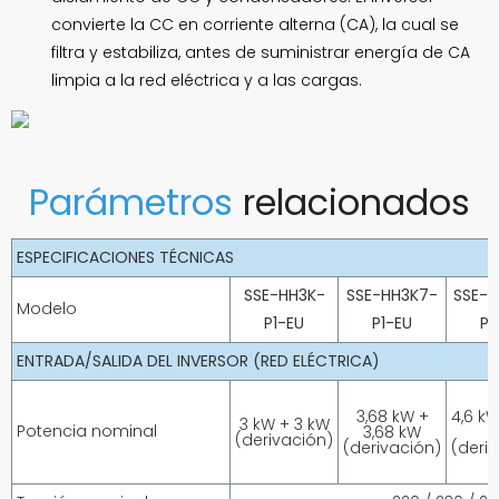
convierte la CC en corriente alterna (CA), la cual se
filtra y estabiliza, antes de suministrar energía de CA
limpia a la red eléctrica y a las cargas.
Parámetros
relacionados
ESPECIFICACIONES TÉCNICAS
SSE-HH3K-
SSE-HH3K7-
SSE-
Modelo
P1-EU
P1-EU
P1
ENTRADA/SALIDA DEL INVERSOR (RED ELÉCTRICA)
3,68 kW +
4,6 k
3 kW + 3 kW
Potencia nominal
3,68 kW
(derivación)
(derivación)
(deri