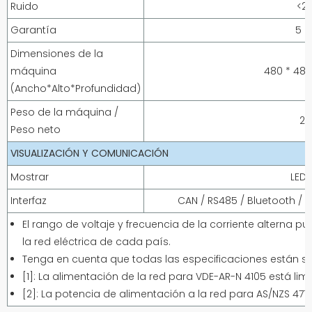
Ruido
<2
Garantía
5 
Dimensiones de la
máquina
480 * 48
(Ancho*Alto*Profundidad)
Peso de la máquina /
20
Peso neto
VISUALIZACIÓN Y COMUNICACIÓN
Mostrar
LED 
Interfaz
CAN / RS485 / Bluetooth / W
El rango de voltaje y frecuencia de la corriente alterna 
la red eléctrica de cada país.
Tenga en cuenta que todas las especificaciones están su
[1]: La alimentación de la red para VDE-AR-N 4105 está lim
[2]: La potencia de alimentación a la red para AS/NZS 4777.