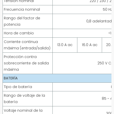
Tensión nominal
220 / 230 / 2
Frecuencia nominal
50 Hz 
Rango del factor de
0,8 adelantado
potencia
Hora de cambio
<1
Corriente continua
13.0 A ac
16.0 A ac
20.0
máxima (entrada/salida)
Protección contra
sobrecorriente de salida
250 V CA
máxima
BATERÍA
Tipo de batería
Li
Rango de voltaje de la
85 ~ 4
batería
Voltaje nominal de la
300