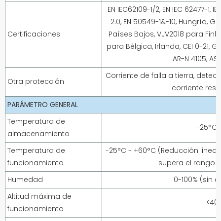
EN IEC62109-1/2, EN IEC 62477-1, I
2.0, EN 50549-1&-10, Hungría, G
Certificaciones
Países Bajos, VJV2018 para Finlan
para Bélgica, Irlanda, CEI 0-21, 
AR-N 4105, AS/
Corriente de falla a tierra, detec
Otra protección
corriente resi
PARÁMETRO GENERAL
Temperatura de
-25°C 
almacenamiento
Temperatura de
-25°C ~ +60°C (Reducción lineal
funcionamiento
supera el rango 
Humedad
0-100% (sin 
Altitud máxima de
<40
funcionamiento