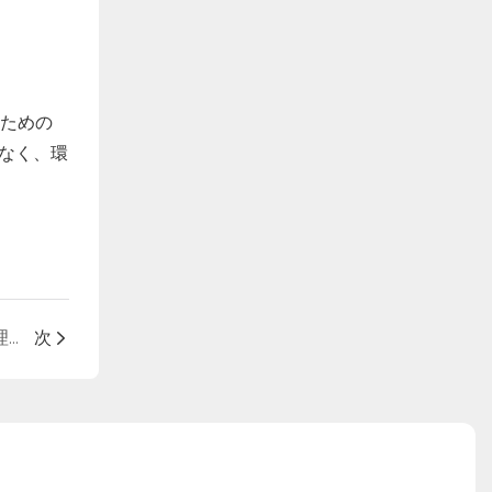
すための
なく、環
SOSEN インバータがビジネスに有益である 5 つの理由
次