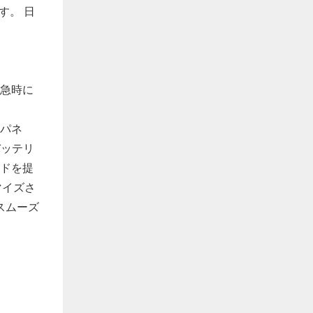
す。 日
緊急時に
ーパネ
バッテリ
イドを提
マイズさ
スムーズ