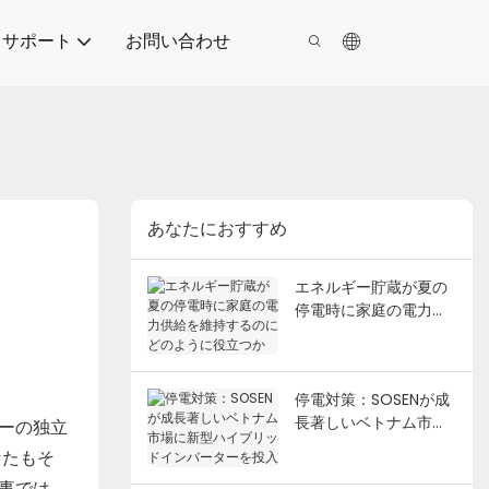
サポート
お問い合わせ
あなたにおすすめ
エネルギー貯蔵が夏の
停電時に家庭の電力供
給を維持するのにどの
ように役立つか
停電対策：SOSENが成
長著しいベトナム市場
ーの独立
に新型ハイブリッドイ
なたもそ
ンバーターを投入
事では、