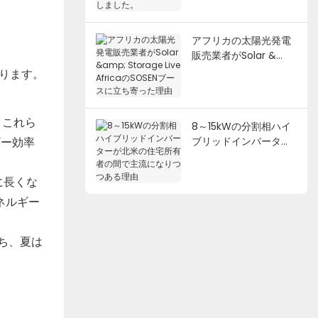
2026に出展しました。
アフリカの太陽光発電
販売業者がSolar &
Storage Live Africaの
ります。
SOSENブースに立ち寄
った理由
 これら
8～15kWの分割相ハイ
ギー効率
ブリッドインバーター
が北米の住宅所有者の
間で主流になりつつあ
に長くな
る理由
エネルギー
ち、夏は