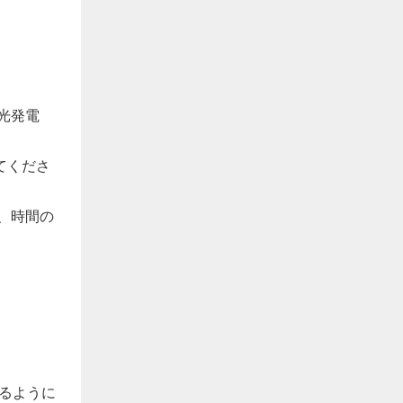
光発電
てくださ
、時間の
るように