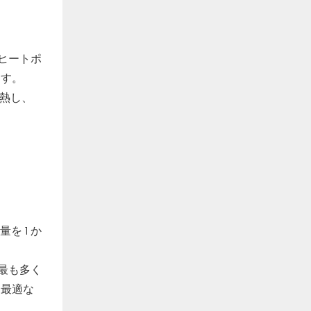
ヒートポ
ます。
加熱し、
を 1 か
最も多く
に最適な