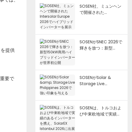
SOSEN社、ミュンヘン
で開催された
Intersolar Europe
2026でハイブリッドイ
ンバーターを展示
SOSENがSNEC 2026で
輝きを放つ：新型
トを提供
150kW商用ハイブリッ
ドインバーターが世界
初公開
SOSENがSolar &
に重要で
Storage Live
Philippines 2026で強
い印象を与える
SOSENは、トルコおよ
び中東欧地域で実績の
あるインバーターを携
え、SolarEX Istanbul